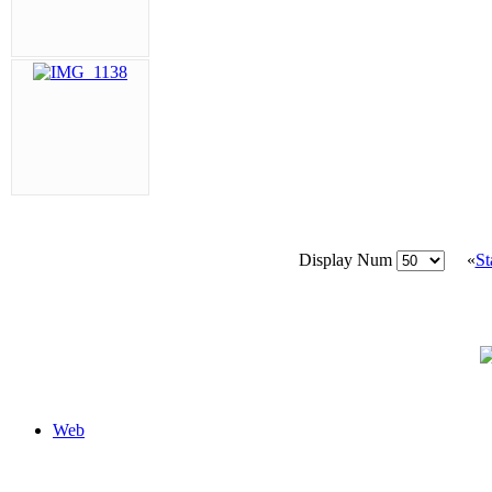
Display Num
«
St
Web